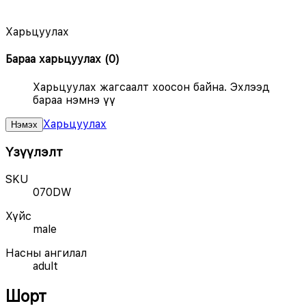
Харьцуулах
Бараа харьцуулах
(
0
)
Харьцуулах жагсаалт хоосон байна. Эхлээд
бараа нэмнэ үү
Харьцуулах
Нэмэх
Үзүүлэлт
SKU
070DW
Хүйс
male
Насны ангилал
adult
Шорт