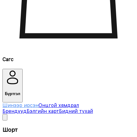
Сагс
Бүртгэл
Шинээр ирсэн
Онцгой хямдрал
Брендүүд
Бэлгийн карт
Бидний тухай
Шорт