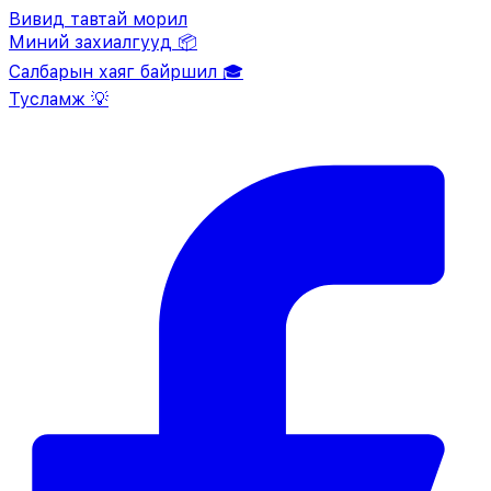
Вивид тавтай морил
Миний захиалгууд 📦
Салбарын хаяг байршил 🎓
Тусламж 💡