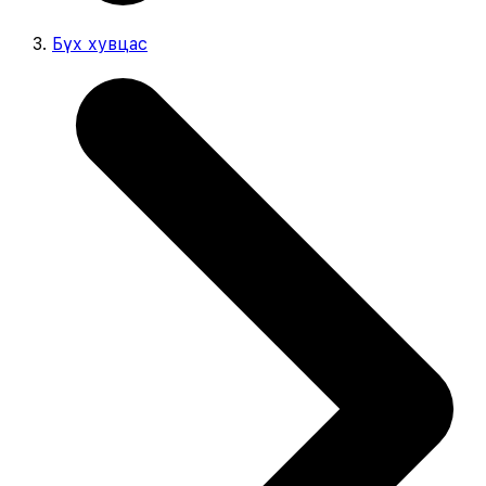
Бүх хувцас