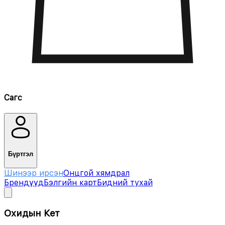
Сагс
Бүртгэл
Шинээр ирсэн
Онцгой хямдрал
Брендүүд
Бэлгийн карт
Бидний тухай
Охидын Кет