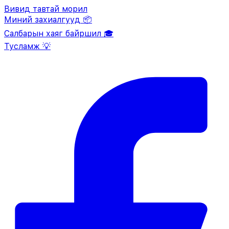
Вивид тавтай морил
Миний захиалгууд 📦
Салбарын хаяг байршил 🎓
Тусламж 💡