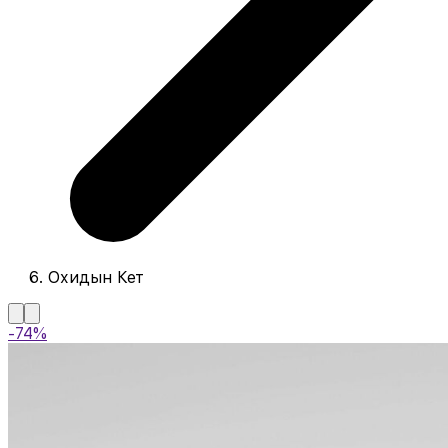
Охидын Кет
-74%