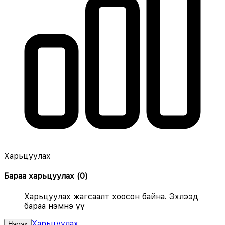
Харьцуулах
Бараа харьцуулах
(
0
)
Харьцуулах жагсаалт хоосон байна. Эхлээд
бараа нэмнэ үү
Харьцуулах
Нэмэх