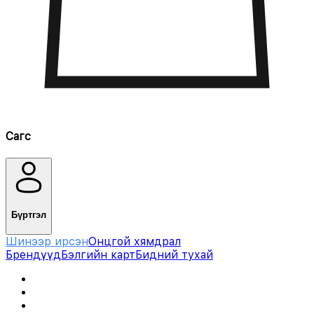
Сагс
Бүртгэл
Шинээр ирсэн
Онцгой хямдрал
Брендүүд
Бэлгийн карт
Бидний тухай