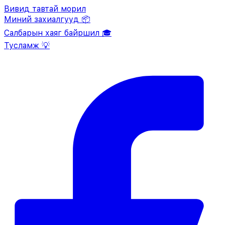
Вивид тавтай морил
Миний захиалгууд 📦
Салбарын хаяг байршил 🎓
Тусламж 💡