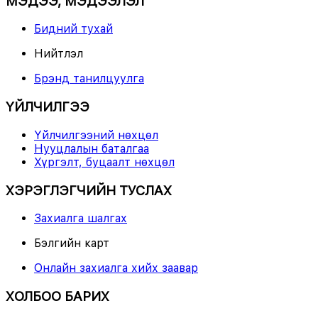
МЭДЭЭ, МЭДЭЭЛЭЛ
Бидний тухай
Нийтлэл
Брэнд танилцуулга
ҮЙЛЧИЛГЭЭ
Үйлчилгээний нөхцөл
Нууцлалын баталгаа
Хүргэлт, буцаалт нөхцөл
ХЭРЭГЛЭГЧИЙН ТУСЛАХ
Захиалга шалгах
Бэлгийн карт
Онлайн захиалга хийх заавар
ХОЛБОО БАРИХ