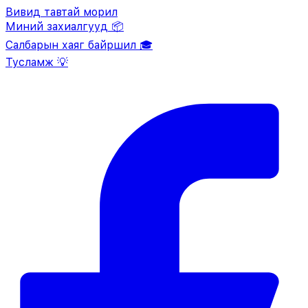
Вивид тавтай морил
Миний захиалгууд 📦
Салбарын хаяг байршил 🎓
Тусламж 💡