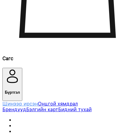
Сагс
Бүртгэл
Шинээр ирсэн
Онцгой хямдрал
Брендүүд
Бэлгийн карт
Бидний тухай