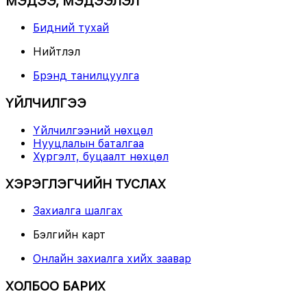
МЭДЭЭ, МЭДЭЭЛЭЛ
Бидний тухай
Нийтлэл
Брэнд танилцуулга
ҮЙЛЧИЛГЭЭ
Үйлчилгээний нөхцөл
Нууцлалын баталгаа
Хүргэлт, буцаалт нөхцөл
ХЭРЭГЛЭГЧИЙН ТУСЛАХ
Захиалга шалгах
Бэлгийн карт
Онлайн захиалга хийх заавар
ХОЛБОО БАРИХ