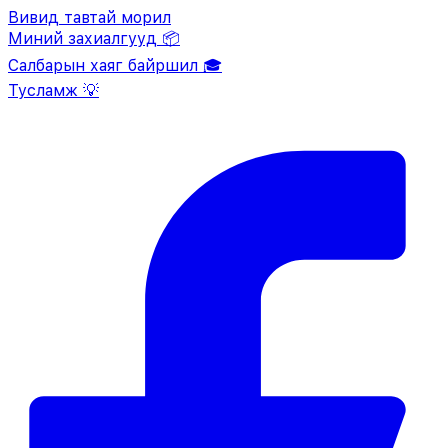
Вивид тавтай морил
Миний захиалгууд 📦
Салбарын хаяг байршил 🎓
Тусламж 💡