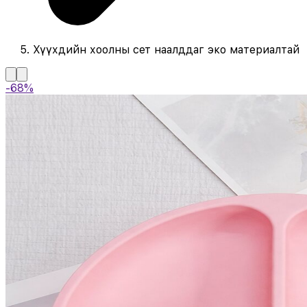
Хүүхдийн хоолны сет наалддаг эко материалтай
-68%