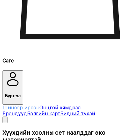
Сагс
Бүртгэл
Шинээр ирсэн
Онцгой хямдрал
Брендүүд
Бэлгийн карт
Бидний тухай
Хүүхдийн хоолны сет наалддаг эко
материалтай