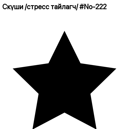
Cкүши /стресс тайлагч/
#
No-222