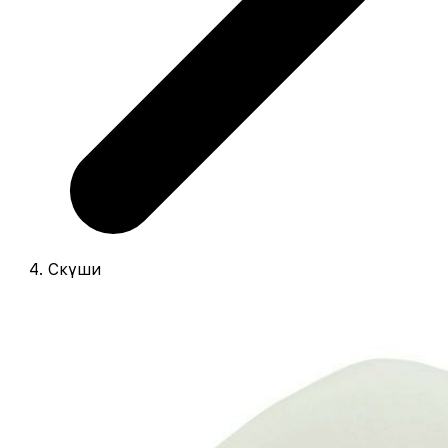
Cкүши