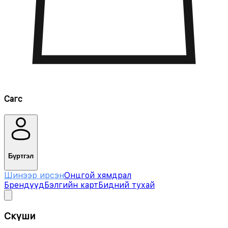
Сагс
Бүртгэл
Шинээр ирсэн
Онцгой хямдрал
Брендүүд
Бэлгийн карт
Бидний тухай
Cкүши