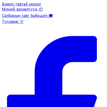
Вивид тавтай морил
Миний захиалгууд 📦
Салбарын хаяг байршил 🎓
Тусламж 💡