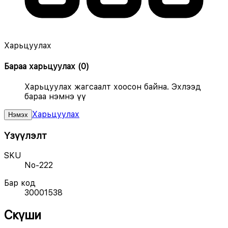
Харьцуулах
Бараа харьцуулах
(
0
)
Харьцуулах жагсаалт хоосон байна. Эхлээд
бараа нэмнэ үү
Харьцуулах
Нэмэх
Үзүүлэлт
SKU
No-222
Бар код
30001538
Cкүши