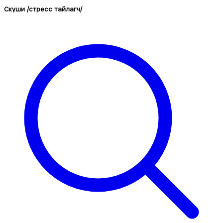
Cкүши /стресс тайлагч/