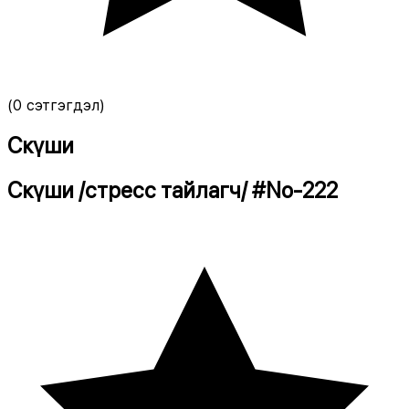
(
0 сэтгэгдэл
)
Cкүши
Cкүши /стресс тайлагч/
#
No-222