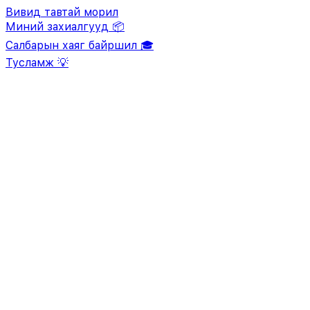
Вивид тавтай морил
Миний захиалгууд 📦
Салбарын хаяг байршил 🎓
Тусламж 💡